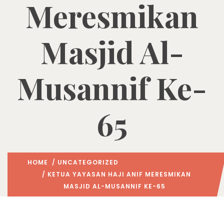
Meresmikan
Masjid Al-
Musannif Ke-
65
HOME
/
UNCATEGORIZED
/ KETUA YAYASAN HAJI ANIF MERESMIKAN
MASJID AL-MUSANNIF KE-65