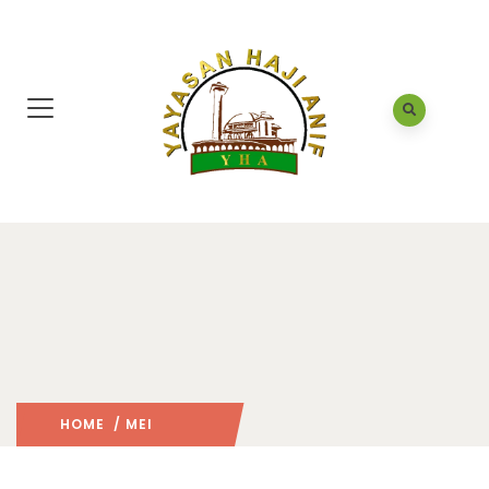
HOME
/ MEI
2022
/