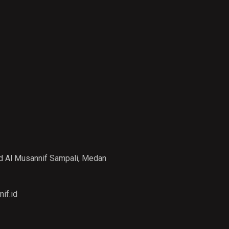
id Al Musannif Sampali, Medan
if.id