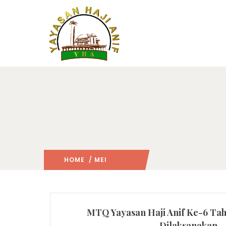
HOME
/ MEI
2025
/
MTQ Yayasan Haji Anif Ke-6 Tah
Dilaksanakan