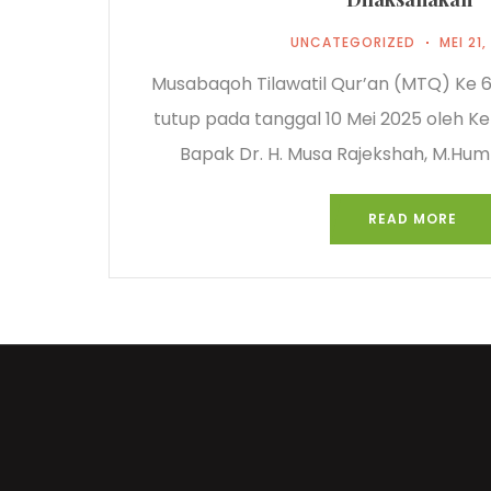
UNCATEGORIZED
MEI 21
Musabaqoh Tilawatil Qur’an (MTQ) Ke 6
tutup pada tanggal 10 Mei 2025 oleh Ke
Bapak Dr. H. Musa Rajekshah, M.Hum
READ MORE